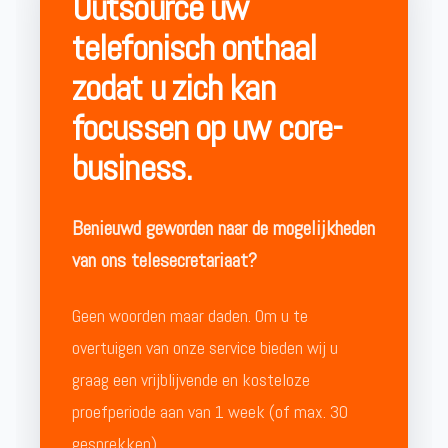
Outsource uw
telefonisch onthaal
zodat u zich kan
focussen op uw core-
business.
Benieuwd geworden naar de mogelijkheden
van ons telesecretariaat?
Geen woorden maar daden. Om u te
overtuigen van onze service bieden wij u
graag een vrijblijvende en kosteloze
proefperiode aan van 1 week (of max. 30
gesprekken).