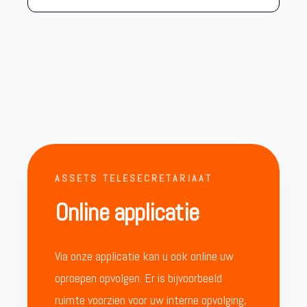
ASSETS TELESECRETARIAAT
Online applicatie
Via onze applicatie kan u ook online uw
oproepen opvolgen. Er is bijvoorbeeld
ruimte voorzien voor uw interne opvolging,