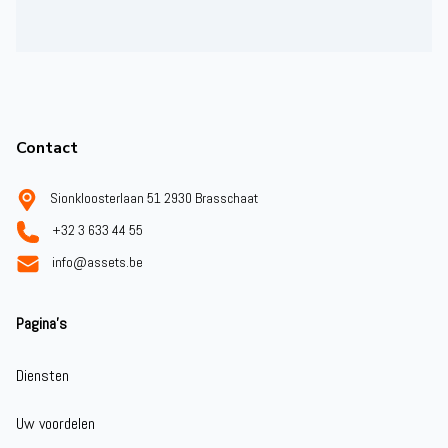
Footer
Contact
Sionkloosterlaan 51 2930 Brasschaat
+32 3 633 44 55
info@assets.be
Pagina's
Diensten
Uw voordelen