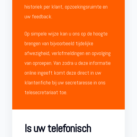
historiek per klant, opzoekingsruimte en
uw feedback.
Op simpele wijze kan u ons op de hoogte
brengen van bijvoorbeeld tijdelijke
afwezigheid, verlofmeldingen en opvolging
van oproepen. Van zodra u deze informatie
online ingeeft komt deze direct in uw
klantenfiche bij uw secretaresse in ons
telesecretariaat toe.
Is uw telefonisch