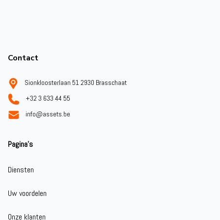
Footer
Contact
Sionkloosterlaan 51 2930 Brasschaat
+32 3 633 44 55
info@assets.be
Pagina's
Diensten
Uw voordelen
Onze klanten