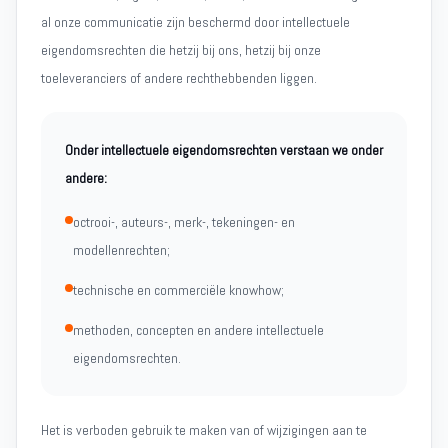
al onze communicatie zijn beschermd door intellectuele
eigendomsrechten die hetzij bij ons, hetzij bij onze
toeleveranciers of andere rechthebbenden liggen.
Onder intellectuele eigendomsrechten verstaan we onder
andere:
octrooi-, auteurs-, merk-, tekeningen- en
modellenrechten;
technische en commerciële knowhow;
methoden, concepten en andere intellectuele
eigendomsrechten.
Het is verboden gebruik te maken van of wijzigingen aan te