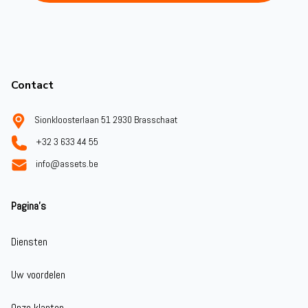
Footer
Contact
Sionkloosterlaan 51 2930 Brasschaat
+32 3 633 44 55
info@assets.be
Pagina's
Diensten
Uw voordelen
Onze klanten