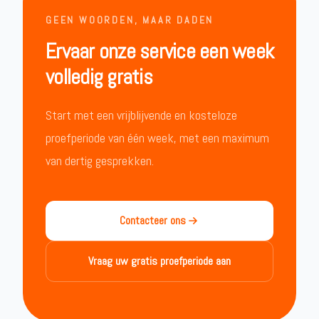
GEEN WOORDEN, MAAR DADEN
Ervaar onze service een week
volledig gratis
Start met een vrijblijvende en kosteloze
proefperiode van één week, met een maximum
van dertig gesprekken.
Contacteer ons
Vraag uw gratis proefperiode aan