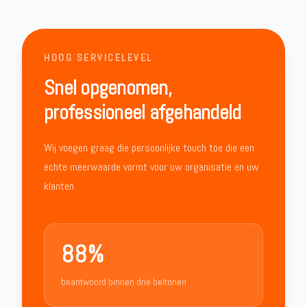
HOOG SERVICELEVEL
Snel opgenomen,
professioneel afgehandeld
Wij voegen graag die persoonlijke touch toe die een
echte meerwaarde vormt voor uw organisatie en uw
klanten.
88%
beantwoord binnen drie beltonen