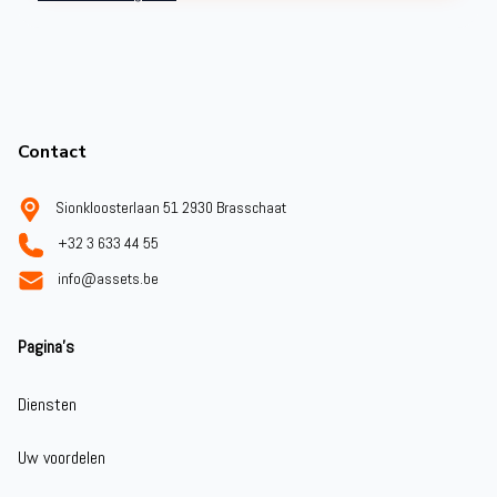
Footer
Contact
Sionkloosterlaan 51 2930 Brasschaat
+32 3 633 44 55
info@assets.be
Pagina's
Diensten
Uw voordelen