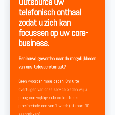
Outsource uw
telefonisch onthaal
zodat u zich kan
focussen op uw core-
business.
Benieuwd geworden naar de mogelijkheden
van ons telesecretariaat?
Geen woorden maar daden. Om u te
overtuigen van onze service bieden wij u
graag een vrijblijvende en kosteloze
proefperiode aan van 1 week (of max. 30
gesprekken).