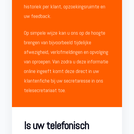
historiek per klant, opzoekingsruimte en
uw feedback.
Op simpele wijze kan u ons op de hoogte
brengen van bijvoorbeeld tijdelijke
afwezigheid, verlofmeldingen en opvolging
van oproepen. Van zodra u deze informatie
online ingeeft komt deze direct in uw
klantenfiche bij uw secretaresse in ons
telesecretariaat toe.
Is uw telefonisch