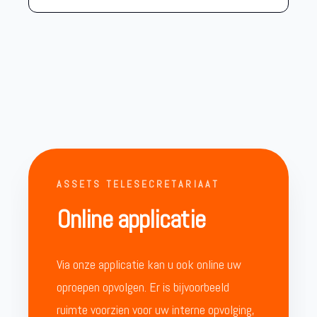
ASSETS TELESECRETARIAAT
Online applicatie
Via onze applicatie kan u ook online uw
oproepen opvolgen. Er is bijvoorbeeld
ruimte voorzien voor uw interne opvolging,