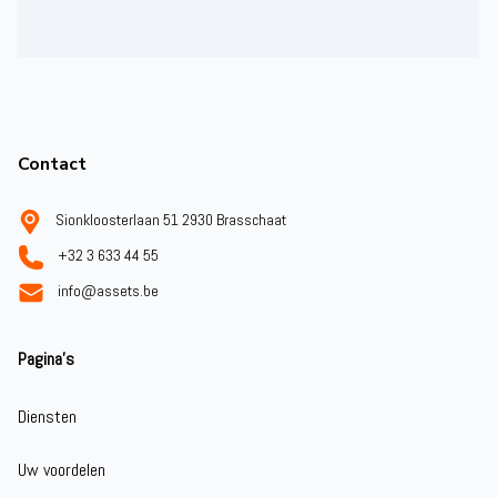
Footer
Contact
Sionkloosterlaan 51 2930 Brasschaat
+32 3 633 44 55
info@assets.be
Pagina's
Diensten
Uw voordelen