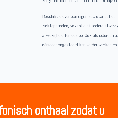
zorgt dat klanten zich comfortabel blijven 
Beschikt u over een eigen secretariaat da
ziekteperioden, vakantie of andere afwez
afwezigheid feilloos op. Ook als iedereen 
éénieder ongestoord kan verder werken en 
fonisch onthaal zodat u