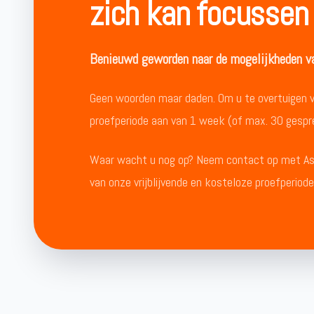
zich kan focussen
Benieuwd geworden naar de mogelijkheden va
Geen woorden maar daden. Om u te overtuigen van
proefperiode aan van 1 week (of max. 30 gespr
Waar wacht u nog op? Neem contact op met Ass
van onze vrijblijvende en kosteloze proefperiod