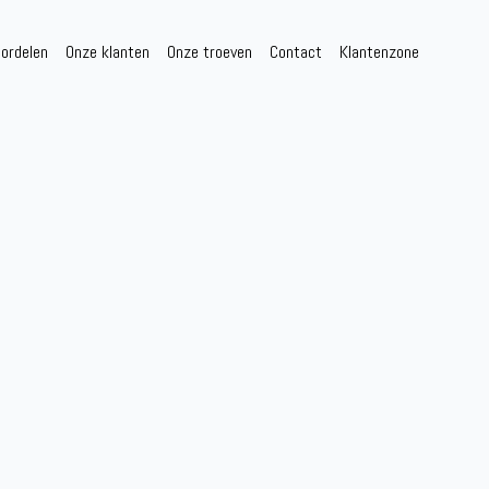
ordelen
Onze klanten
Onze troeven
Contact
Klantenzone