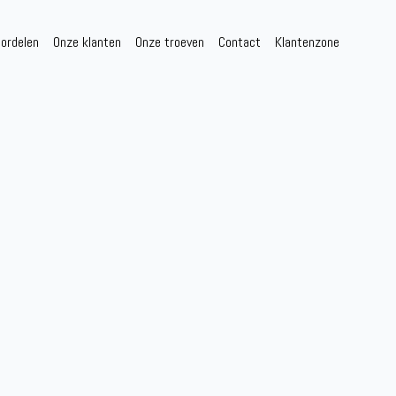
ordelen
Onze klanten
Onze troeven
Contact
Klantenzone