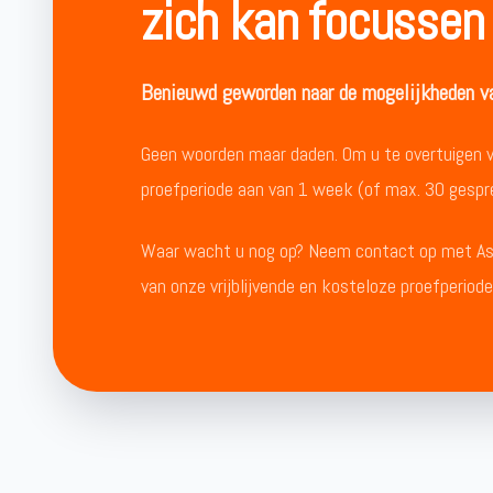
zich kan focussen
Benieuwd geworden naar de mogelijkheden va
Geen woorden maar daden. Om u te overtuigen van
proefperiode aan van 1 week (of max. 30 gespr
Waar wacht u nog op? Neem contact op met Ass
van onze vrijblijvende en kosteloze proefperiod