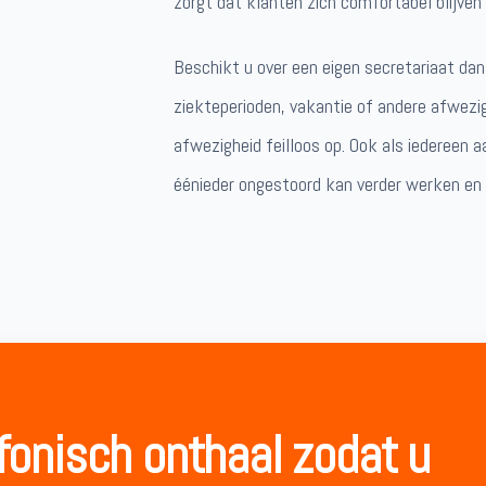
zorgt dat klanten zich comfortabel blijven 
Beschikt u over een eigen secretariaat da
ziekteperioden, vakantie of andere afwez
afwezigheid feilloos op. Ook als iedereen 
éénieder ongestoord kan verder werken en 
fonisch onthaal zodat u