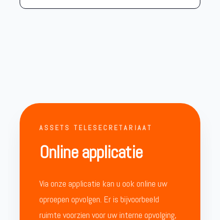
ASSETS TELESECRETARIAAT
Online applicatie
Via onze applicatie kan u ook online uw
oproepen opvolgen. Er is bijvoorbeeld
ruimte voorzien voor uw interne opvolging,