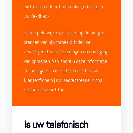
historiek per klant, opzoekingsruimte en
uw feedback.
Op simpele wijze kan u ons op de hoogte
brengen van bijvoorbeeld tijdelijke
afwezigheid, verlofmeldingen en opvolging
van oproepen. Van zodra u deze informatie
online ingeeft komt deze direct in uw
klantenfiche bij uw secretaresse in ons
telesecretariaat toe.
Is uw telefonisch