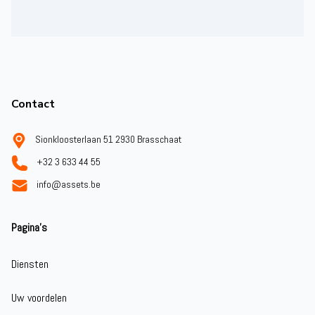
Footer
Contact
Sionkloosterlaan 51 2930 Brasschaat
+32 3 633 44 55
info@assets.be
Pagina's
Diensten
Uw voordelen