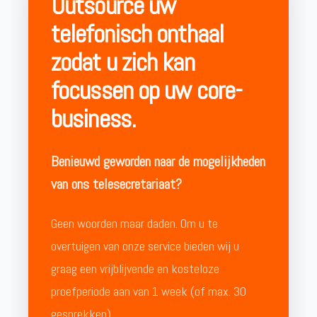
Outsource uw
telefonisch onthaal
zodat u zich kan
focussen op uw core-
business.
Benieuwd geworden naar de mogelijkheden
van ons telesecretariaat?
Geen woorden maar daden. Om u te
overtuigen van onze service bieden wij u
graag een vrijblijvende en kosteloze
proefperiode aan van 1 week (of max. 30
gesprekken).