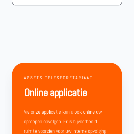
ASSETS TELESECRETARIAAT
Online applicatie
Via onze applicatie kan u ook online uw
oproepen opvolgen. Er is bijvoorbeeld
ruimte voorzien voor uw interne opvolging,