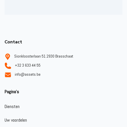
Footer
Contact
Sionkloosterlaan 51 2930 Brasschaat
+32 3 633 44 55
info@assets.be
Pagina's
Diensten
Uw voordelen