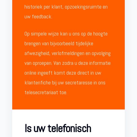
historiek per klant, opzoekingsruimte en
uw feedback.
Op simpele wijze kan u ons op de hoogte
brengen van bijvoorbeeld tijdelijke
afwezigheid, verlofmeldingen en opvolging
van oproepen. Van zodra u deze informatie
online ingeeft komt deze direct in uw
klantenfiche bij uw secretaresse in ons
telesecretariaat toe.
Is uw telefonisch