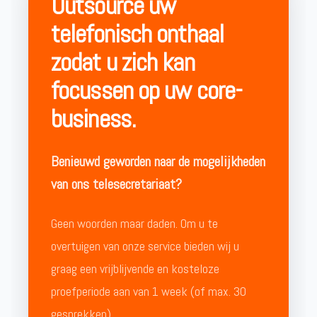
Outsource uw
telefonisch onthaal
zodat u zich kan
focussen op uw core-
business.
Benieuwd geworden naar de mogelijkheden
van ons telesecretariaat?
Geen woorden maar daden. Om u te
overtuigen van onze service bieden wij u
graag een vrijblijvende en kosteloze
proefperiode aan van 1 week (of max. 30
gesprekken).