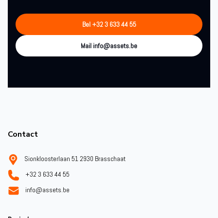
Bel +32 3 633 44 55
Mail info@assets.be
Footer
Contact
Sionkloosterlaan 51 2930 Brasschaat
+32 3 633 44 55
info@assets.be