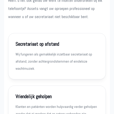
Heeft u het ook gehad uw werk te moeten onderbreken bij elk
telefoontje? Assets vangt uw oproepen professioneel op
wanneer u of uw secretariaat niet beschikbaar bent.
Secretariaat op afstand
Wij fungeren als gemakkelijk inzetbaar secretariaat op
afstand, zonder achtergrondstemmen of eindeloze
wachtmuziek.
Vriendelijk geholpen
Klanten en patiënten worden hulpvaardig verder geholpen
zonder dat zij merken dat ze extern verbonden zijn.