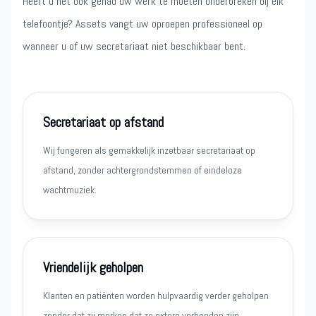
Heeft u het ook gehad uw werk te moeten onderbreken bij elk
telefoontje? Assets vangt uw oproepen professioneel op
wanneer u of uw secretariaat niet beschikbaar bent.
Secretariaat op afstand
Wij fungeren als gemakkelijk inzetbaar secretariaat op
afstand, zonder achtergrondstemmen of eindeloze
wachtmuziek.
Vriendelijk geholpen
Klanten en patiënten worden hulpvaardig verder geholpen
zonder dat zij merken dat ze extern verbonden zijn.