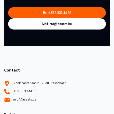
Bel +32 3 633 44 55
Mail info@assets.be
Footer
Contact
Sionkloosterlaan 51 2930 Brasschaat
+32 3 633 44 55
info@assets.be