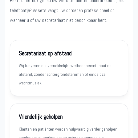
Heeft u het ook gehad uw werk te moeten onderbreken bij elk
telefoontje? Assets vangt uw oproepen professioneel op
wanneer u of uw secretariaat niet beschikbaar bent.
Secretariaat op afstand
Wij fungeren als gemakkelijk inzetbaar secretariaat op
afstand, zonder achtergrondstemmen of eindeloze
wachtmuziek.
Vriendelijk geholpen
Klanten en patiënten worden hulpvaardig verder geholpen
zonder dat zij merken dat ze extern verbonden zijn.