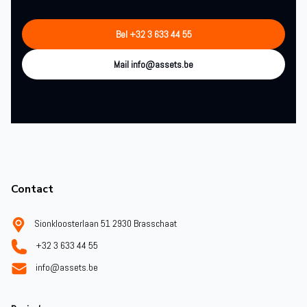
Bel +32 3 633 44 55
Mail info@assets.be
Footer
Contact
Sionkloosterlaan 51 2930 Brasschaat
+32 3 633 44 55
info@assets.be