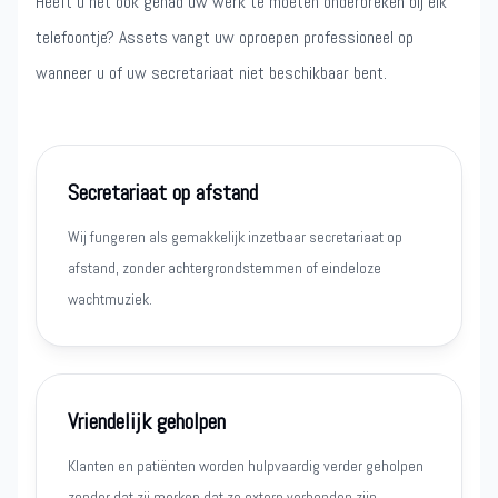
Heeft u het ook gehad uw werk te moeten onderbreken bij elk
telefoontje? Assets vangt uw oproepen professioneel op
wanneer u of uw secretariaat niet beschikbaar bent.
Secretariaat op afstand
Wij fungeren als gemakkelijk inzetbaar secretariaat op
afstand, zonder achtergrondstemmen of eindeloze
wachtmuziek.
Vriendelijk geholpen
Klanten en patiënten worden hulpvaardig verder geholpen
zonder dat zij merken dat ze extern verbonden zijn.