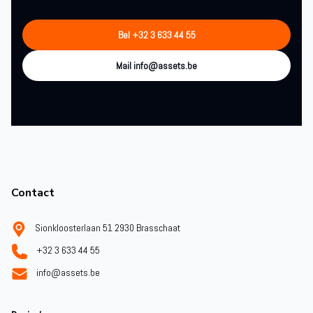
Bel +32 3 633 44 55
Mail info@assets.be
Footer
Contact
Sionkloosterlaan 51 2930 Brasschaat
+32 3 633 44 55
info@assets.be