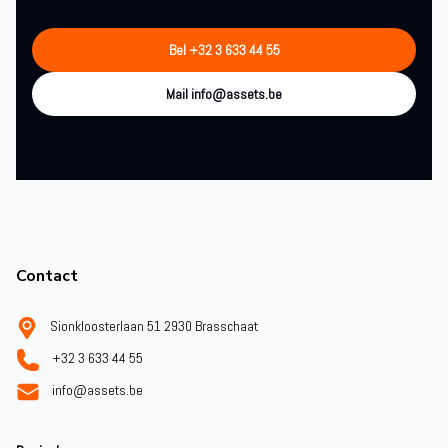
Bel +32 3 633 44 55
Mail info@assets.be
Footer
Contact
Sionkloosterlaan 51 2930 Brasschaat
+32 3 633 44 55
info@assets.be