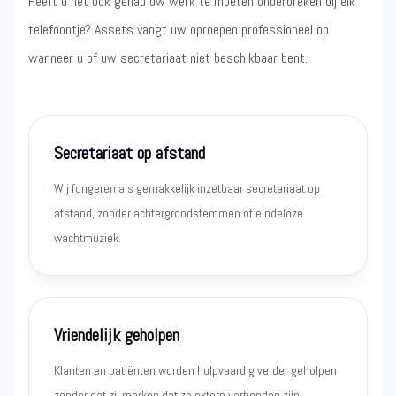
Heeft u het ook gehad uw werk te moeten onderbreken bij elk
telefoontje? Assets vangt uw oproepen professioneel op
wanneer u of uw secretariaat niet beschikbaar bent.
Secretariaat op afstand
Wij fungeren als gemakkelijk inzetbaar secretariaat op
afstand, zonder achtergrondstemmen of eindeloze
wachtmuziek.
Vriendelijk geholpen
Klanten en patiënten worden hulpvaardig verder geholpen
zonder dat zij merken dat ze extern verbonden zijn.