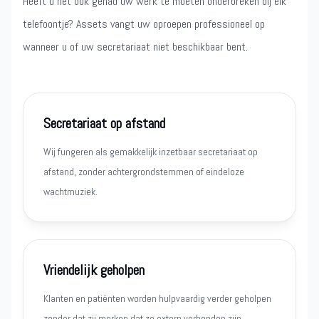
Heeft u het ook gehad uw werk te moeten onderbreken bij elk
telefoontje? Assets vangt uw oproepen professioneel op
wanneer u of uw secretariaat niet beschikbaar bent.
Secretariaat op afstand
Wij fungeren als gemakkelijk inzetbaar secretariaat op
afstand, zonder achtergrondstemmen of eindeloze
wachtmuziek.
Vriendelijk geholpen
Klanten en patiënten worden hulpvaardig verder geholpen
zonder dat zij merken dat ze extern verbonden zijn.