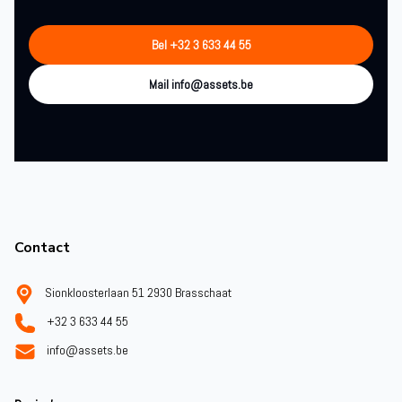
Bel +32 3 633 44 55
Mail info@assets.be
Footer
Contact
Sionkloosterlaan 51 2930 Brasschaat
+32 3 633 44 55
info@assets.be