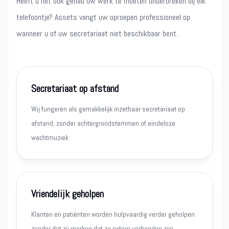
Heeft u het ook gehad uw werk te moeten onderbreken bij elk
telefoontje? Assets vangt uw oproepen professioneel op
wanneer u of uw secretariaat niet beschikbaar bent.
Secretariaat op afstand
Wij fungeren als gemakkelijk inzetbaar secretariaat op
afstand, zonder achtergrondstemmen of eindeloze
wachtmuziek.
Vriendelijk geholpen
Klanten en patiënten worden hulpvaardig verder geholpen
zonder dat zij merken dat ze extern verbonden zijn.