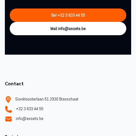
Bel +32 3 633 44 55
Mail info@assets.be
Footer
Contact
Sionkloosterlaan 51 2930 Brasschaat
+32 3 633 44 55
info@assets.be