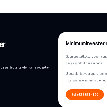
er
Minimuminvesteri
Geen opstartkosten, geen scr
per gesprek of per seconde.
 De perfecte telefonische receptie
U betaalt niet voor vaste loonk
inzetbaar is wanneer u die nodi
Bel +32 3 633 44 55