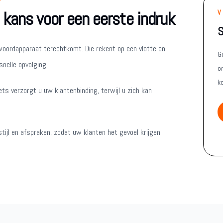
 kans voor een eerste indruk
V
S
twoordapparaat terechtkomt. Die rekent op een vlotte en
G
nelle opvolging.
on
k
ts verzorgt u uw klantenbinding, terwijl u zich kan
ijl en afspraken, zodat uw klanten het gevoel krijgen