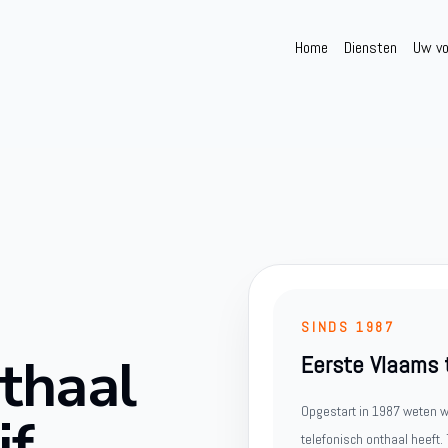
Home
Diensten
Uw vo
SINDS 1987
nthaal
Eerste Vlaams 
Opgestart in 1987 weten w
jf
telefonisch onthaal heeft.