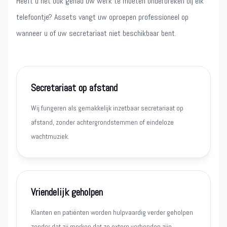
Heeft u het ook gehad uw werk te moeten onderbreken bij elk
telefoontje? Assets vangt uw oproepen professioneel op
wanneer u of uw secretariaat niet beschikbaar bent.
Secretariaat op afstand
Wij fungeren als gemakkelijk inzetbaar secretariaat op
afstand, zonder achtergrondstemmen of eindeloze
wachtmuziek.
Vriendelijk geholpen
Klanten en patiënten worden hulpvaardig verder geholpen
zonder dat zij merken dat ze extern verbonden zijn.