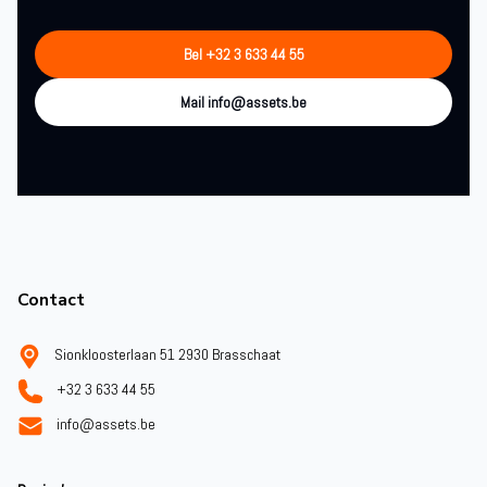
Bel +32 3 633 44 55
Mail info@assets.be
Footer
Contact
Sionkloosterlaan 51 2930 Brasschaat
+32 3 633 44 55
info@assets.be