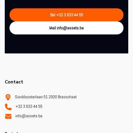
Bel +32 3 633 44 55
Mail info@assets.be
Footer
Contact
Sionkloosterlaan 51 2930 Brasschaat
+32 3 633 44 55
info@assets.be