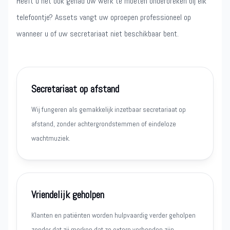
Heeft u het ook gehad uw werk te moeten onderbreken bij elk
telefoontje? Assets vangt uw oproepen professioneel op
wanneer u of uw secretariaat niet beschikbaar bent.
Secretariaat op afstand
Wij fungeren als gemakkelijk inzetbaar secretariaat op
afstand, zonder achtergrondstemmen of eindeloze
wachtmuziek.
Vriendelijk geholpen
Klanten en patiënten worden hulpvaardig verder geholpen
zonder dat zij merken dat ze extern verbonden zijn.