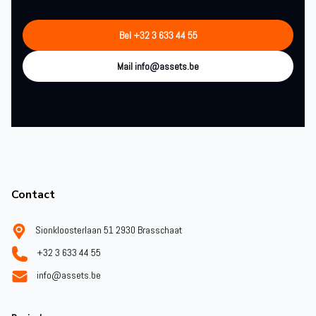
Bel +32 3 633 44 55
Mail info@assets.be
Footer
Contact
Sionkloosterlaan 51 2930 Brasschaat
+32 3 633 44 55
info@assets.be