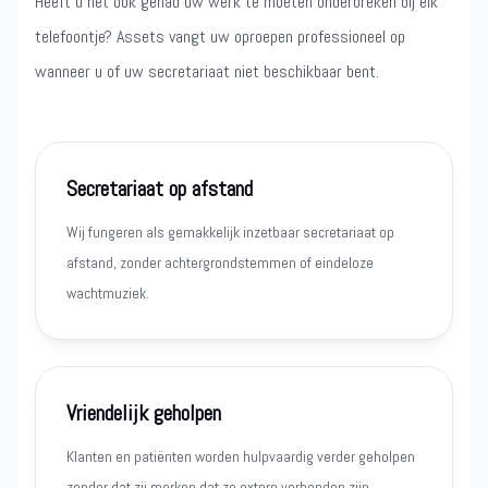
Heeft u het ook gehad uw werk te moeten onderbreken bij elk
telefoontje? Assets vangt uw oproepen professioneel op
wanneer u of uw secretariaat niet beschikbaar bent.
Secretariaat op afstand
Wij fungeren als gemakkelijk inzetbaar secretariaat op
afstand, zonder achtergrondstemmen of eindeloze
wachtmuziek.
Vriendelijk geholpen
Klanten en patiënten worden hulpvaardig verder geholpen
zonder dat zij merken dat ze extern verbonden zijn.