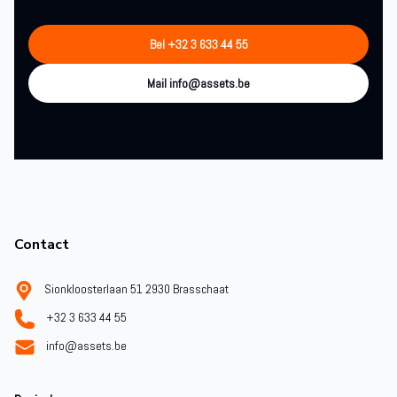
Bel +32 3 633 44 55
Mail info@assets.be
Footer
Contact
Sionkloosterlaan 51 2930 Brasschaat
+32 3 633 44 55
info@assets.be