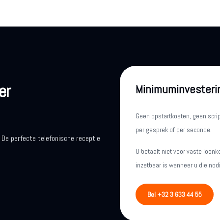
er
Minimuminvesteri
Geen opstartkosten, geen scr
per gesprek of per seconde.
 De perfecte telefonische receptie
U betaalt niet voor vaste loonk
inzetbaar is wanneer u die nodi
Bel +32 3 633 44 55