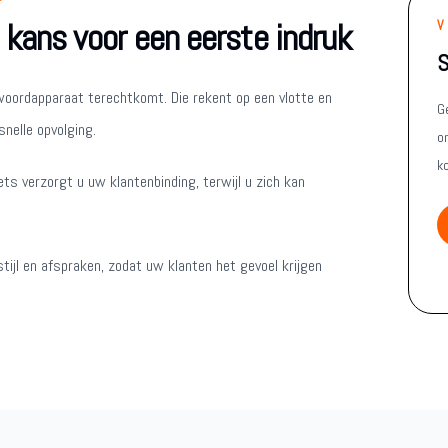
 kans voor een eerste indruk
V
S
twoordapparaat terechtkomt. Die rekent op een vlotte en
G
nelle opvolging.
on
k
ts verzorgt u uw klantenbinding, terwijl u zich kan
ijl en afspraken, zodat uw klanten het gevoel krijgen