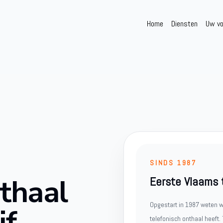
Home
Diensten
Uw vo
SINDS 1987
nthaal
Eerste Vlaams 
Opgestart in 1987 weten w
jf
telefonisch onthaal heeft.