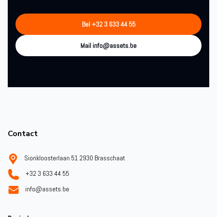
Bel +32 3 633 44 55
Mail info@assets.be
Footer
Contact
Sionkloosterlaan 51 2930 Brasschaat
+32 3 633 44 55
info@assets.be