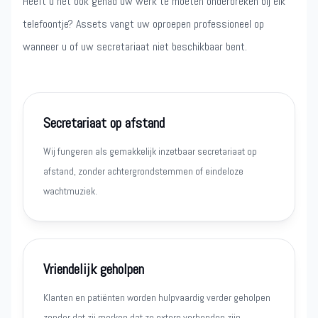
Heeft u het ook gehad uw werk te moeten onderbreken bij elk
telefoontje? Assets vangt uw oproepen professioneel op
wanneer u of uw secretariaat niet beschikbaar bent.
Secretariaat op afstand
Wij fungeren als gemakkelijk inzetbaar secretariaat op
afstand, zonder achtergrondstemmen of eindeloze
wachtmuziek.
Vriendelijk geholpen
Klanten en patiënten worden hulpvaardig verder geholpen
zonder dat zij merken dat ze extern verbonden zijn.