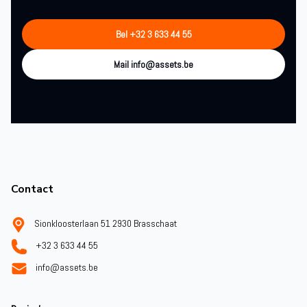
Bel +32 3 633 44 55
Mail info@assets.be
Footer
Contact
Sionkloosterlaan 51 2930 Brasschaat
+32 3 633 44 55
info@assets.be