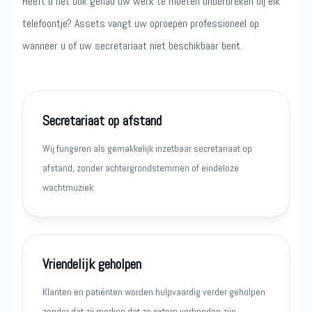
Heeft u het ook gehad uw werk te moeten onderbreken bij elk
telefoontje? Assets vangt uw oproepen professioneel op
wanneer u of uw secretariaat niet beschikbaar bent.
Secretariaat op afstand
Wij fungeren als gemakkelijk inzetbaar secretariaat op
afstand, zonder achtergrondstemmen of eindeloze
wachtmuziek.
Vriendelijk geholpen
Klanten en patiënten worden hulpvaardig verder geholpen
zonder dat zij merken dat ze extern verbonden zijn.