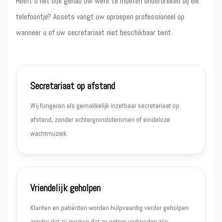
Heeft u het ook gehad uw werk te moeten onderbreken bij elk
telefoontje? Assets vangt uw oproepen professioneel op
wanneer u of uw secretariaat niet beschikbaar bent.
Secretariaat op afstand
Wij fungeren als gemakkelijk inzetbaar secretariaat op
afstand, zonder achtergrondstemmen of eindeloze
wachtmuziek.
Vriendelijk geholpen
Klanten en patiënten worden hulpvaardig verder geholpen
zonder dat zij merken dat ze extern verbonden zijn.