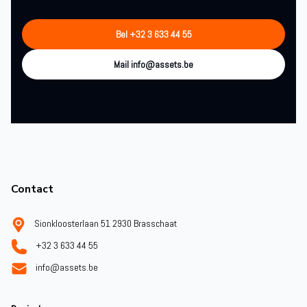
Bel +32 3 633 44 55
Mail info@assets.be
Footer
Contact
Sionkloosterlaan 51 2930 Brasschaat
+32 3 633 44 55
info@assets.be