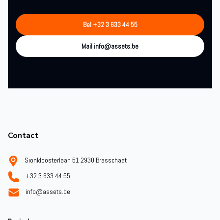
Bel +32 3 633 44 55
Mail info@assets.be
Footer
Contact
Sionkloosterlaan 51 2930 Brasschaat
+32 3 633 44 55
info@assets.be