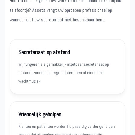
Heeft u het ook gehad uw werk te moeten onderbreken bij elk
telefoontje? Assets vangt uw oproepen professioneel op
wanneer u of uw secretariaat niet beschikbaar bent.
Secretariaat op afstand
Wij fungeren als gemakkelijk inzetbaar secretariaat op
afstand, zonder achtergrondstemmen of eindeloze
wachtmuziek.
Vriendelijk geholpen
Klanten en patiënten worden hulpvaardig verder geholpen
zonder dat zij merken dat ze extern verbonden zijn.