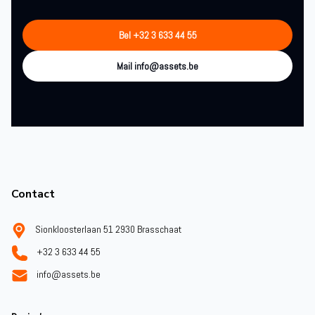
Bel +32 3 633 44 55
Mail info@assets.be
Footer
Contact
Sionkloosterlaan 51 2930 Brasschaat
+32 3 633 44 55
info@assets.be