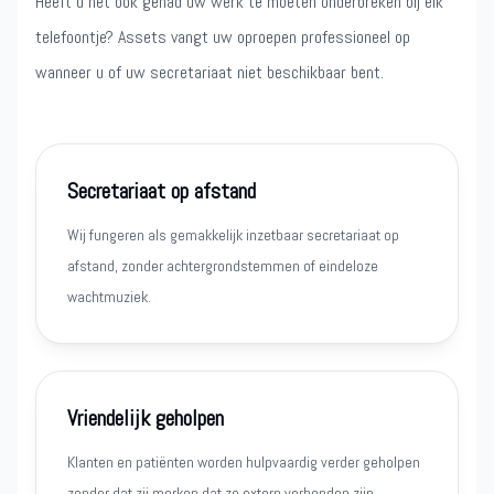
Heeft u het ook gehad uw werk te moeten onderbreken bij elk
telefoontje? Assets vangt uw oproepen professioneel op
wanneer u of uw secretariaat niet beschikbaar bent.
Secretariaat op afstand
Wij fungeren als gemakkelijk inzetbaar secretariaat op
afstand, zonder achtergrondstemmen of eindeloze
wachtmuziek.
Vriendelijk geholpen
Klanten en patiënten worden hulpvaardig verder geholpen
zonder dat zij merken dat ze extern verbonden zijn.