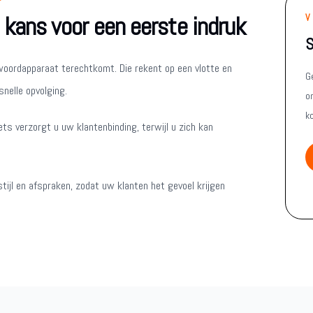
 kans voor een eerste indruk
V
S
twoordapparaat terechtkomt. Die rekent op een vlotte en
G
nelle opvolging.
on
k
ts verzorgt u uw klantenbinding, terwijl u zich kan
ijl en afspraken, zodat uw klanten het gevoel krijgen