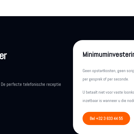
er
Minimuminvesteri
Geen opstartkosten, geen scr
per gesprek of per seconde.
 De perfecte telefonische receptie
U betaalt niet voor vaste loonk
inzetbaar is wanneer u die nodi
Bel +32 3 633 44 55