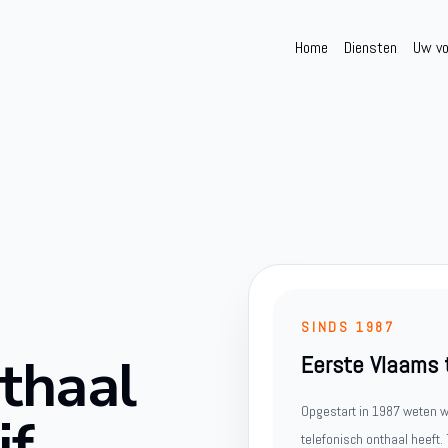
Home
Diensten
Uw vo
SINDS 1987
nthaal
Eerste Vlaams 
Opgestart in 1987 weten w
jf
telefonisch onthaal heeft.