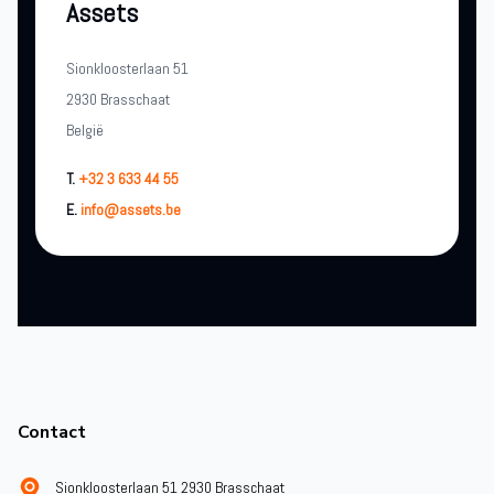
Assets
Sionkloosterlaan 51
2930 Brasschaat
België
T.
+32 3 633 44 55
E.
info@assets.be
Footer
Contact
Sionkloosterlaan 51 2930 Brasschaat