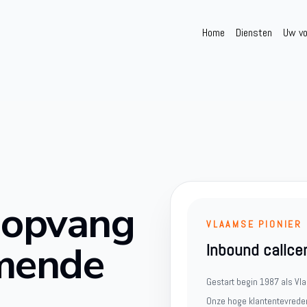
Home
Diensten
Uw vo
 opvang
VLAAMSE PIONIER
omende
Inbound callce
Gestart begin 1987 als Vla
Onze hoge klantentevredenhe