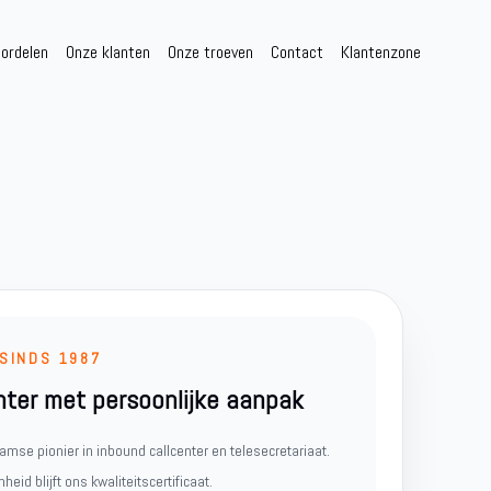
ordelen
Onze klanten
Onze troeven
Contact
Klantenzone
 SINDS 1987
nter met persoonlijke aanpak
amse pionier in inbound callcenter en telesecretariaat.
id blijft ons kwaliteitscertificaat.