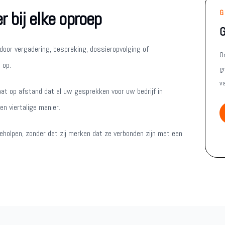
 bij elke oproep
G
G
door vergadering, bespreking, dossieropvolging of
O
 op.
g
v
aat op afstand dat al uw gesprekken voor uw bedrijf in
n viertalige manier.
geholpen, zonder dat zij merken dat ze verbonden zijn met een