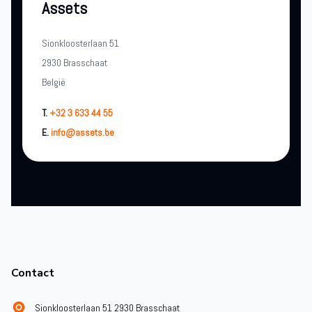
Assets
Sionkloosterlaan 51
2930 Brasschaat
België
T.
+32 3 633 44 55
E.
info@assets.be
Footer
Contact
Sionkloosterlaan 51 2930 Brasschaat