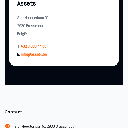
Assets
Sionkloosterlaan 51
2930 Brasschaat
België
T.
+32 3 633 44 55
E.
info@assets.be
Footer
Contact
Sionkloosterlaan 51 2930 Brasschaat