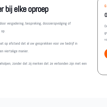
 bij elke oproep
G
G
door vergadering, bespreking, dossieropvolging of
O
 op.
g
v
aat op afstand dat al uw gesprekken voor uw bedrijf in
n viertalige manier.
geholpen, zonder dat zij merken dat ze verbonden zijn met een