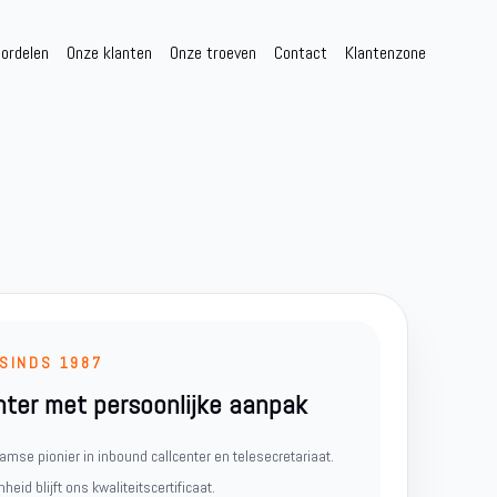
ordelen
Onze klanten
Onze troeven
Contact
Klantenzone
 SINDS 1987
nter met persoonlijke aanpak
amse pionier in inbound callcenter en telesecretariaat.
id blijft ons kwaliteitscertificaat.