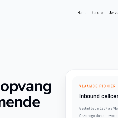
Home
Diensten
Uw vo
 opvang
VLAAMSE PIONIER
omende
Inbound callce
Gestart begin 1987 als Vla
Onze hoge klantentevredenhe